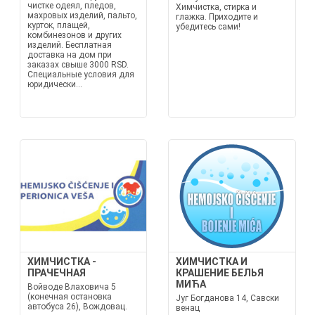
чистке одеял, пледов,
Химчистка, стирка и
махровых изделий, пальто,
глажка. Приходите и
курток, плащей,
убедитесь сами!
комбинезонов и других
изделий. Бесплатная
доставка на дом при
заказах свыше 3000 RSD.
Специальные условия для
юридически...
ХИМЧИСТКА -
ХИМЧИСТКА И
ПРАЧЕЧНАЯ
КРАШЕНИЕ БЕЛЬЯ
МИЋА
Войводе Влаховича 5
(конечная остановка
Југ Богданова 14, Савски
автобуса 26), Вождовац.
венац