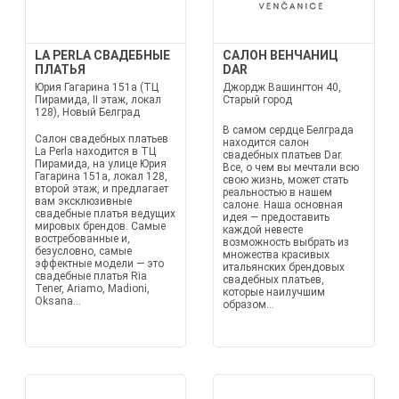
LA PERLA СВАДЕБНЫЕ
САЛОН ВЕНЧАНИЦ
ПЛАТЬЯ
DAR
Юрия Гагарина 151а (ТЦ
Джордж Вашингтон 40,
Пирамида, II этаж, локал
Старый город
128), Новый Белград
В самом сердце Белграда
Салон свадебных платьев
находится салон
La Perla находится в ТЦ
свадебных платьев Dar.
Пирамида, на улице Юрия
Все, о чем вы мечтали всю
Гагарина 151а, локал 128,
свою жизнь, может стать
второй этаж, и предлагает
реальностью в нашем
вам эксклюзивные
салоне. Наша основная
свадебные платья ведущих
идея — предоставить
мировых брендов. Самые
каждой невесте
востребованные и,
возможность выбрать из
безусловно, самые
множества красивых
эффектные модели — это
итальянских брендовых
свадебные платья Ria
свадебных платьев,
Tener, Ariamo, Madioni,
которые наилучшим
Oksana...
образом...