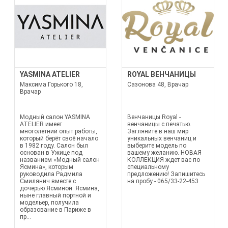
YASMINA ATELIER
ROYAL ВЕНЧАНИЦЫ
Максима Горького 18,
Сазонова 48, Врачар
Врачар
Модный салон YASMINA
Венчаницы Royal -
ATELIER имеет
венчаницы с печатью.
многолетний опыт работы,
Загляните в наш мир
который берёт своё начало
уникальных венчаниц и
в 1982 году. Салон был
выберите модель по
основан в Ужице под
вашему желанию. НОВАЯ
названием «Модный салон
КОЛЛЕКЦИЯ ждет вас по
Ясмина», которым
специальному
руководила Радмила
предложению! Запишитесь
Смилянич вместе с
на пробу - 065/33-22-453
дочерью Ясминой. Ясмина,
ныне главный портной и
модельер, получила
образование в Париже в
пр...