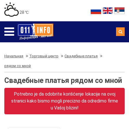
28 ℃
Начальная
Торговый центр
Свадебные платья
рядом со мной
Свадебные платья рядом со мной
Potrebno je da odobrite korišćenje lokacije na ovoj
stranici kako bismo mogli precizno da odredimo firme
u Vašoj blizini!