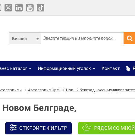
Бизнес
знес каталог
Информационный уголок
Контакт
Р
втосервисы
Автосервис Opel
Новый белград - весь муниципалитет
в Новом Белграде,
ОТКРОЙТЕ ФИЛЬТР
РЯДОМ СО МНОЙ