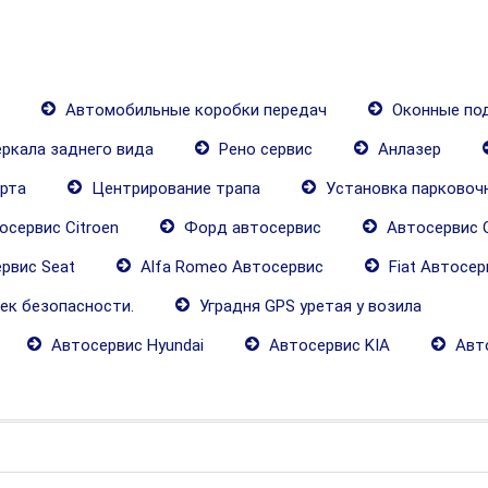
Автомобильные коробки передач
Оконные по
ркала заднего вида
Рено сервис
Анлазер
рта
Центрирование трапа
Установка парковоч
сервис Citroen
Форд автосервис
Автосервис O
рвис Seat
Alfa Romeo Автосервис
Fiat Автосер
ек безопасности.
Уградня GPS уретая у возила
Автосервис Hyundai
Автосервис KIA
Авто