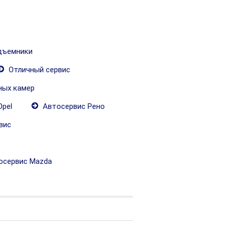
дъемники
Отличный сервис
ных камер
pel
Автосервис Рено
вис
сервис Mazda