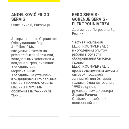
ANĐELKOVIĆ FRIGO
BEKO SERVIS -
SERVIS
GORENJE SERVIS -
ELEKTROUNIVERZAL
Опленачка 8, Раковица
Драгослава Петровича 7c,
Ресник
Авторизованное Сервисное
Частная компания
Обслуживание Frigo
ELEKTROUNIVERZAL с
Anđelković Мы
многолетним опытом
специализируемся на
работы в области
ремонте бытовой техники,
обслуживания бытовой
холодильных установок и
техники.
кондиционеров, включая:
ELEKTROUNIVERZAL, с
Холодильники
производственным цехом и
Морозильники
оптовой продажей
Холодильные установки
запчастей для бытовой
Кондиционеры Стиральные
техники, была основана в
машины Посудомоечные
1998 году под
машины Плиты Мы
руководством директора
обслуживаем технику от
Зорана Рачича.
таки...
Стабильная работа и
постоянный рост...