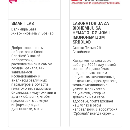
SMART LAB
LABORATORIJA ZA
BIOHEMIJU SA
Велимира Бата
HEMATOLOGIJOM I
Живойиновича 7, Врачар
IMUNOHEMIJOM
SRBOLAB
Добро пожаловать в
Станка Тисма 2б,
лабораторию Smart
Батайница
Genetics! В нашей
лаборатории,
Когда мы начали свою
расположенной в самом
работу в 2002 году, нашей
сердце Врачара, мы
основной целью было
занимаемся
предоставить нашим
исследованием и
пациентам качественные,
анализом различных
надежные и, прежде всего,
параметров в области
точные медицинские
гематологии, гемостаза,
услуги. Количество
биохимии, иммунохимии и
пациентов, которые
других областях, чтобы
доверили нам свое
предоставить важную
здоровье, подтверждает
информацию для
наш успех в этом
диагностики, мони...
направлении. Лаборатория
"Срболаб" всегда стрем...