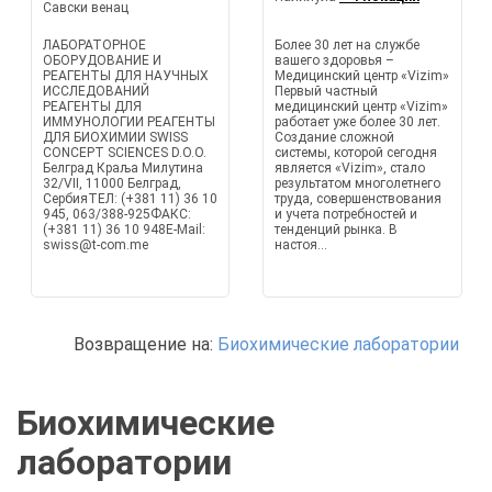
Савски венац
ЛАБОРАТОРНОЕ
Более 30 лет на службе
ОБОРУДОВАНИЕ И
вашего здоровья –
РЕАГЕНТЫ ДЛЯ НАУЧНЫХ
Медицинский центр «Vizim»
ИССЛЕДОВАНИЙ
Первый частный
РЕАГЕНТЫ ДЛЯ
медицинский центр «Vizim»
ИММУНОЛОГИИ РЕАГЕНТЫ
работает уже более 30 лет.
ДЛЯ БИОХИМИИ SWISS
Создание сложной
CONCEPT SCIENCES D.O.O.
системы, которой сегодня
Белград Краља Милутина
является «Vizim», стало
32/VII, 11000 Белград,
результатом многолетнего
СербияТЕЛ: (+381 11) 36 10
труда, совершенствования
945, 063/388-925ФАКС:
и учета потребностей и
(+381 11) 36 10 948E-Mail:
тенденций рынка. В
swiss@t-com.me
настоя...
Возвращение на:
Биохимические лаборатории
Биохимические
лаборатории