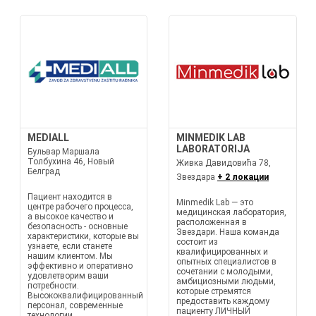
MEDIALL
MINMEDIK LAB
LABORATORIJA
Бульвар Маршала
Толбухина 46, Новый
Живка Давидовића 78,
Белград
Звездара
+ 2 локации
Пациент находится в
Minmedik Lab — это
центре рабочего процесса,
медицинская лаборатория,
а высокое качество и
расположенная в
безопасность - основные
Звездари. Наша команда
характеристики, которые вы
состоит из
узнаете, если станете
квалифицированных и
нашим клиентом. Мы
опытных специалистов в
эффективно и оперативно
сочетании с молодыми,
удовлетворим ваши
амбициозными людьми,
потребности.
которые стремятся
Высококвалифицированный
предоставить каждому
персонал, современные
пациенту ЛИЧНЫЙ
технологии,