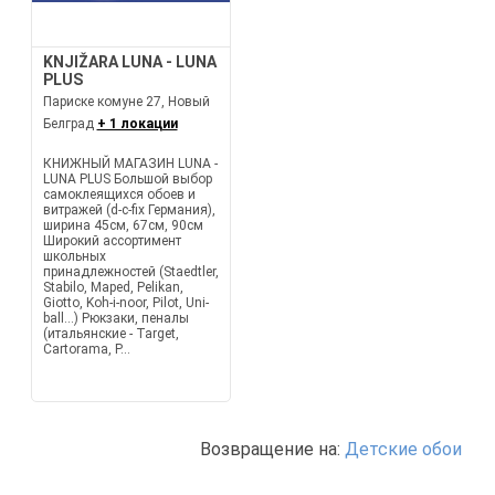
KNJIŽARA LUNA - LUNA
PLUS
Париске комуне 27, Новый
Белград
+ 1 локации
КНИЖНЫЙ МАГАЗИН LUNA -
LUNA PLUS Большой выбор
самоклеящихся обоев и
витражей (d-c-fix Германия),
ширина 45см, 67см, 90см
Широкий ассортимент
школьных
принадлежностей (Staedtler,
Stabilo, Maped, Pelikan,
Giotto, Koh-i-noor, Pilot, Uni-
ball...) Рюкзаки, пеналы
(итальянские - Target,
Cartorama, P...
Возвращение на:
Детские обои