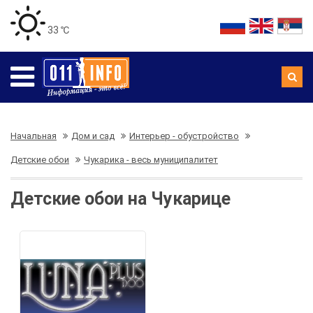
33 ℃
Начальная
Дом и сад
Интерьер - обустройство
Детские обои
Чукарика - весь муниципалитет
Детские обои на Чукарице