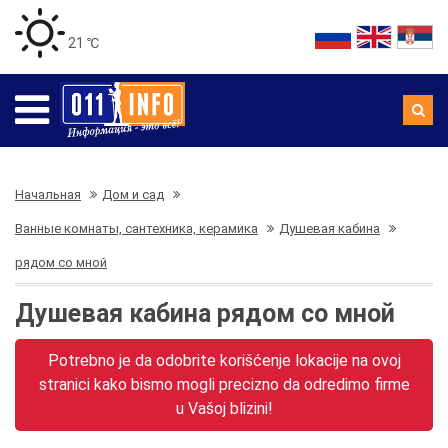
21 ℃
Начальная
Дом и сад
Ванные комнаты, сантехника, керамика
Душевая кабина
рядом со мной
Душевая кабина рядом со мной
Potrebno je da odobrite korišćenje lokacije na ovoj
stranici kako bismo mogli precizno da odredimo firme
u Vašoj blizini!