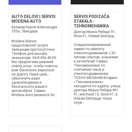
AUTO DELOVI I SERVIS
SERVIS PODIZAČA
MODENA AUTO
STAKALA -
TEHNOMEHANIKA
Бульвар Краля Александра
335а, Звездара
Доктор Ивана Рибара 91,
блок 61, Новый Белград
Modena Motors
Специализированный
предоставляет услуги
сервис по ремонту
эвакуации круглосуточно.
стеклоподъемников с 30-
Телефон для вызова
летним опытом, знаниями
эвакуатора: 064/496-40-00.
и качеством! Сервис
Мы предлагаем широкий
Техномеханика по
спектр услуг, чтобы помочь
счетчикам такси и
вам безопасно вернуться
стеклоподъемникам
на дорогу. Наша цель -
ТЕХНО-МЕХАНИКАСервис
обеспечить ваше
«Техномеханика»
удовлетворение и
находится по адресу: улица
безопасность вашего
доктора Ивана Рибара №1.
автомобиля. Сервис
91, местный 15, блок 61, в
Modena Auto развился бл...
Новом Белграде. Наша
служ...