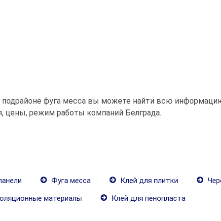
м подрайоне фуга месса вы можете найти всю информацию
я, цены, режим работы компаний Белграда.
панели
Фуга месса
Клей для плитки
Чер
оляционные материалы
Клей для пенопласта