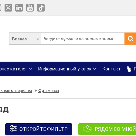
Бизнес
знес каталог
Информационный уголок
Контакт
Р
льные материалы
Фуга месса
ад
ОТКРОЙТЕ ФИЛЬТР
РЯДОМ СО МНОЙ