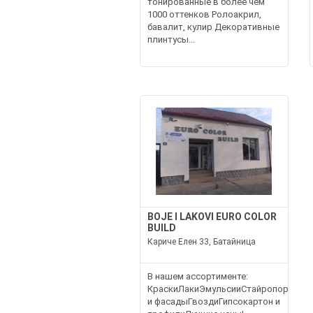
тонированные в более чем
1000 оттенков Ролоакрил,
бавалит, кулир Декоративные
плинтусы...
BOJE I LAKOVI EURO COLOR
BUILD
Кариче Елен 33, Батайница
В нашем ассортименте:
КраскиЛакиЭмульсииСтайропор
и фасадыГвоздиГипсокартон и