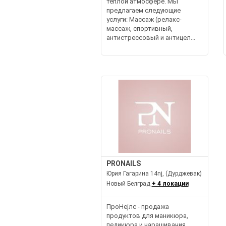
теплой атмосфере. Мы
предлагаем следующие
услуги: Массаж (релакс-
массаж, спортивный,
антистрессовый и антицел...
PRONAILS
Юрия Гагарина 14nj, (Дурджевак)
Новый Белград
+ 4 локации
ПроНејлс - продажа
продуктов для маникюра,
педикюра и наращивания