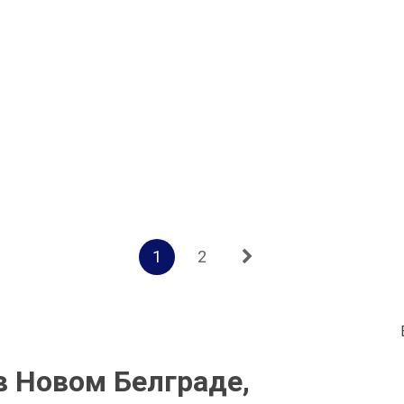
1
2
в Новом Белграде,