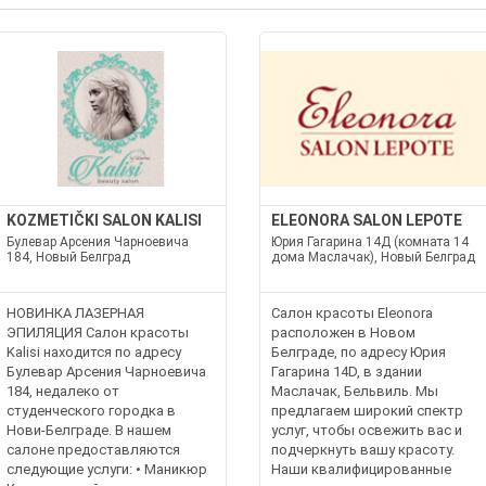
KOZMETIČKI SALON KALISI
ELEONORA SALON LEPOTE
Булевар Арсения Чарноевича
Юрия Гагарина 14Д (комната 14
184, Новый Белград
дома Маслачак), Новый Белград
НОВИНКА ЛАЗЕРНАЯ
Салон красоты Eleonora
ЭПИЛЯЦИЯ Салон красоты
расположен в Новом
Kalisi находится по адресу
Белграде, по адресу Юрия
Булевар Арсения Чарноевича
Гагарина 14D, в здании
184, недалеко от
Маслачак, Бельвиль. Мы
студенческого городка в
предлагаем широкий спектр
Нови-Белграде. В нашем
услуг, чтобы освежить вас и
салоне предоставляются
подчеркнуть вашу красоту.
следующие услуги: • Маникюр
Наши квалифицированные