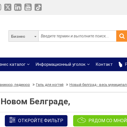
Бизнес
знес каталог
Информационный уголок
Контакт
Р
аникюр, педикюр
Гель для ногтей
Новый белград - весь муниципал
в Новом Белграде,
ОТКРОЙТЕ ФИЛЬТР
РЯДОМ СО МНОЙ