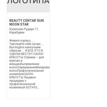
BEAUTY CENTAR SUN
MOON STAR
Хусинских Рудара 17,
Карабурма
Живите хорошо.....
Чувствуйте себя лучше.....
Выглядите наилучшим
образом..... И ВСЕ ЭТО В
ОДНОМ МЕСТЕ!!! САЛОН
КРАСОТЫ Стрижки – для
мужчин и
женщинВыпрямление
волосОкрашиваниеМелированиеЛечение
волосПрофессиональная
косметикаСАЛОН
КРАСОТЫ Лицевые
процедуры с
профессиональной
косметикой SOTHYS...