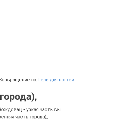
Возвращение на:
Гель для ногтей
города),
 Вождовац - узкая часть вы
нняя часть города),,