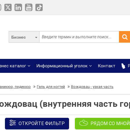
Бизнес
знес каталог
Информационный уголок
Контакт
Р
аникюр, педикюр
Гель для ногтей
Вождовац - узкая часть
Вождовац (внутренняя часть го
ОТКРОЙТЕ ФИЛЬТР
РЯДОМ СО МНОЙ