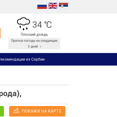
34 ℃
Плоский дождь
Прогноз погоды на следующие
5 дней
екомендации из Сербии
рода),
ПОКАЖИ НА КАРТЕ