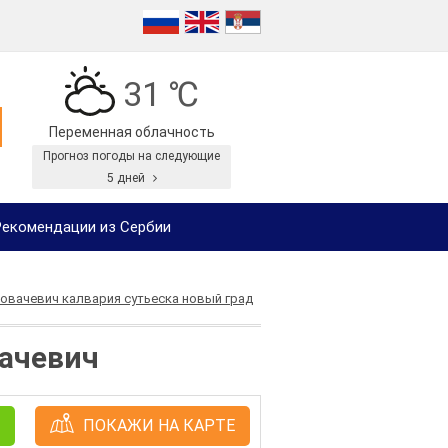
31 ℃
Переменная облачность
Прогноз погоды на следующие
5 дней
екомендации из Сербии
ковачевич калвария сутьеска новый град
вачевич
ПОКАЖИ НА КАРТЕ