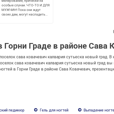
мелирование, прически на
особые случаи. ЧТО-ТО И ДЛЯ
МУЖЧИН! Пока они ждут
своих дам, могут насладить...
в Горни Граде в районе Сава 
 поселок сава ковачевич калвария сутьеска новый град. В
 поселок сава ковачевич калвария сутьеска новый град 
ногтей в Горни Граде в районе Сава Ковачевич, презентац
ский педикюр
Гель для ногтей
Выпадение ногт