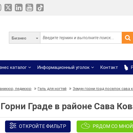
Бизнес
знес каталог
Информационный уголок
Контакт
Р
аникюр, педикюр
Гель для ногтей
Земун горни град поселок сава 
 Горни Граде в районе Сава Ко
ОТКРОЙТЕ ФИЛЬТР
РЯДОМ СО МНОЙ