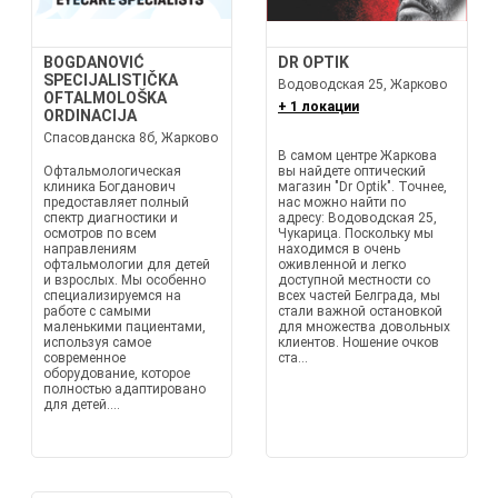
BOGDANOVIĆ
DR OPTIK
SPECIJALISTIČKA
Водоводская 25, Жарково
OFTALMOLOŠKA
+ 1 локации
ORDINACIJA
Спасовданска 8б, Жарково
В самом центре Жаркова
Офтальмологическая
вы найдете оптический
клиника Богданович
магазин "Dr Optik". Точнее,
предоставляет полный
нас можно найти по
спектр диагностики и
адресу: Водоводская 25,
осмотров по всем
Чукарица. Поскольку мы
направлениям
находимся в очень
офтальмологии для детей
оживленной и легко
и взрослых. Мы особенно
доступной местности со
специализируемся на
всех частей Белграда, мы
работе с самыми
стали важной остановкой
маленькими пациентами,
для множества довольных
используя самое
клиентов. Ношение очков
современное
ста...
оборудование, которое
полностью адаптировано
для детей....