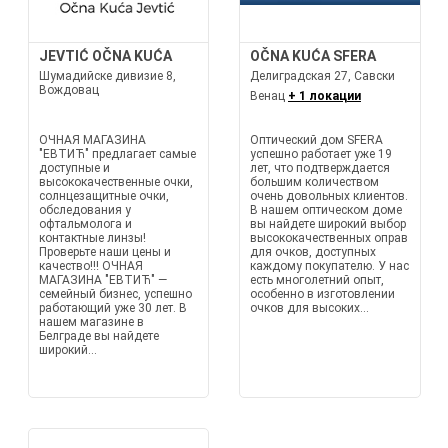
JEVTIĆ OČNA KUĆA
OČNA KUĆA SFERA
Шумадийске дивизие 8,
Делиградская 27, Савски
Вождовац
Венац
+ 1 локации
ОЧНАЯ МАГАЗИНА
Оптический дом SFERA
"ЕВТИЋ" предлагает самые
успешно работает уже 19
доступные и
лет, что подтверждается
высококачественные очки,
большим количеством
солнцезащитные очки,
очень довольных клиентов.
обследования у
В нашем оптическом доме
офтальмолога и
вы найдете широкий выбор
контактные линзы!
высококачественных оправ
Проверьте наши цены и
для очков, доступных
качество!!! ОЧНАЯ
каждому покупателю. У нас
МАГАЗИНА "ЕВТИЋ" —
есть многолетний опыт,
семейный бизнес, успешно
особенно в изготовлении
работающий уже 30 лет. В
очков для высоких...
нашем магазине в
Белграде вы найдете
широкий...