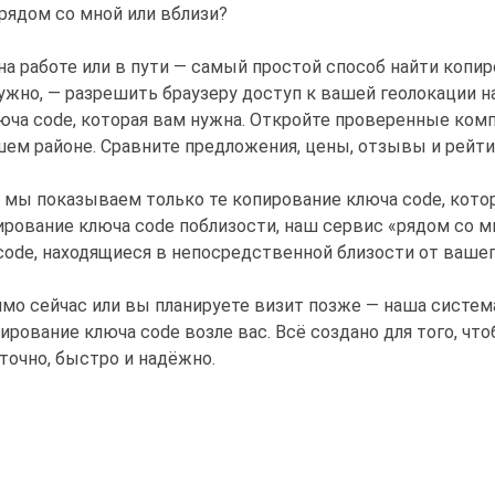
рядом со мной или вблизи?
 на работе или в пути — самый простой способ найти копи
нужно, — разрешить браузеру доступ к вашей геолокации н
ча code, которая вам нужна. Откройте проверенные комп
ем районе. Сравните предложения, цены, отзывы и рейти
— мы показываем только те копирование ключа code, кото
ирование ключа code поблизости, наш сервис «рядом со м
code, находящиеся в непосредственной близости от ваше
ямо сейчас или вы планируете визит позже — наша систем
ование ключа code возле вас. Всё создано для того, чт
точно, быстро и надёжно.