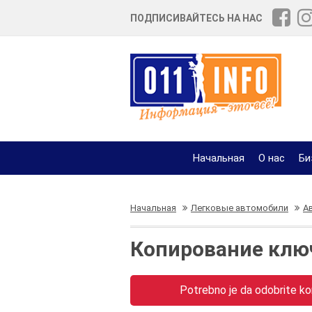
ПОДПИСИВАЙТЕСЬ НА НАС
Начальная
О нас
Би
Начальная
Легковые автомобили
А
Копирование клю
Potrebno je da odobrite kor