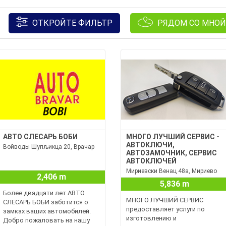
ОТКРОЙТЕ ФИЛЬТР
РЯДОМ СО МНОЙ
АВТО СЛЕСАРЬ БОБИ
МНОГО ЛУЧШИЙ СЕРВИС -
АВТОКЛЮЧИ,
Войводы Шупљикца 20, Врачар
АВТОЗАМОЧНИК, СЕРВИС
АВТОКЛЮЧЕЙ
Мириевски Венац 48а, Мириево
2,406 m
5,836 m
Более двадцати лет АВТО
МНОГО ЛУЧШИЙ СЕРВИС
СЛЕСАРЬ БОБИ заботится о
предоставляет услуги по
замках ваших автомобилей.
изготовлению и
Добро пожаловать на нашу