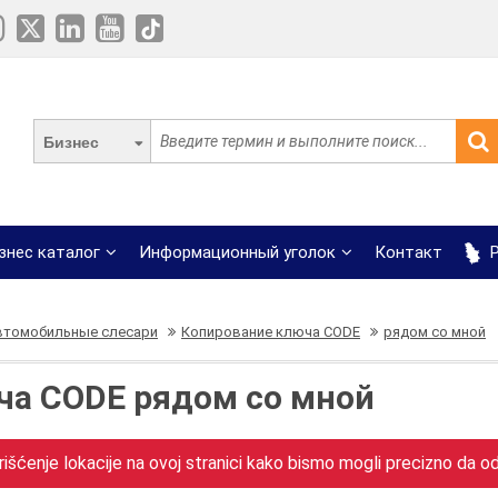
Бизнес
знес каталог
Информационный уголок
Контакт
Р
втомобильные слесари
Копирование ключа CODE
рядом со мной
ча CODE рядом со мной
išćenje lokacije na ovoj stranici kako bismo mogli precizno da odr