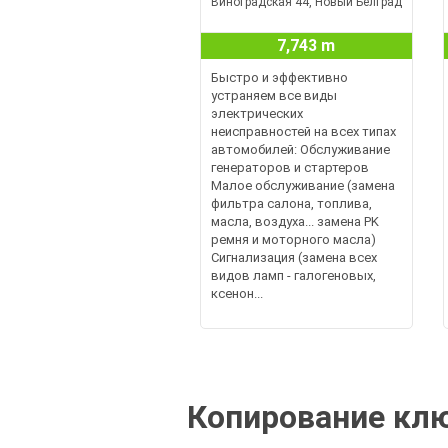
Виноградская 44, Новый Белград
7,743 m
Быстро и эффективно
устраняем все виды
электрических
неисправностей на всех типах
автомобилей: Обслуживание
генераторов и стартеров
Малое обслуживание (замена
фильтра салона, топлива,
масла, воздуха... замена PK
ремня и моторного масла)
Сигнализация (замена всех
видов ламп - галогеновых,
ксенон...
Копирование клю