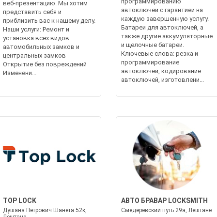
программированию
веб-презентацию. Мы хотим
автоключей с гарантией на
представить себя и
каждую завершенную услугу.
приблизить вас к нашему делу.
Батареи для автоключей, а
Наши услуги: Ремонт и
также другие аккумуляторные
установка всех видов
и щелочные батареи.
автомобильных замков и
Ключевые слова: резка и
центральных замков
программирование
Открытие без повреждений
автоключей, кодирование
Изменени...
автоключей, изготовлени...
TOP LOCK
АВТО БРАВАР LOCKSMITH
Душана Петрович Шанета 52к,
Смедеревский путь 29а, Лештане