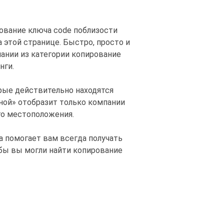
рование ключа code поблизости
а этой странице. Быстро, просто и
ании из категории копирование
нги.
рые действительно находятся
ной» отобразит только компании
го местоположения.
а помогает вам всегда получать
обы вы могли найти копирование