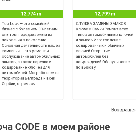
Лештане
12,774 m
12,799 m
Top Lock — это семейный
СЛУЖБА ЗАМЕНЫ ЗАМКОВ -
бизнес с более чем 30-летним
Ключи и Замки Ремонт всех
опытом, передаваемым из
типов автомобильных ключей
поколения в поколение.
и замков Изготовление
Основная деятельность нашей
кодированных и обычных
компании — это ремонт и
ключей Открытие
обслуживание автомобильных
автомобилей без
замков, а также нарезка и
повреждений Обслуживание
кодирование ключей для
по вызову
автомобилей. Мы работаем на
территории Белграда и всей
Сербии, стремясь...
Возвращен
ча CODE в моем районе