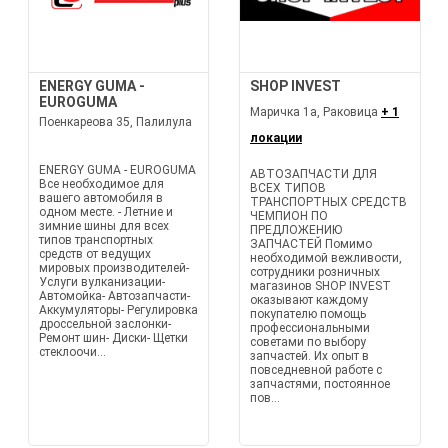
ENERGY GUMA -
SHOP INVEST
EUROGUMA
Маричка 1а, Раковица
+ 1
Поенкареова 35, Палилула
локации
ENERGY GUMA - EUROGUMA
АВТОЗАПЧАСТИ ДЛЯ
Все необходимое для
ВСЕХ ТИПОВ
вашего автомобиля в
ТРАНСПОРТНЫХ СРЕДСТВ
одном месте. - Летние и
ЧЕМПИОН ПО
зимние шины для всех
ПРЕДЛОЖЕНИЮ
типов транспортных
ЗАПЧАСТЕЙ Помимо
средств от ведущих
необходимой вежливости,
мировых производителей-
сотрудники розничных
Услуги вулканизации-
магазинов SHOP INVEST
Автомойка- Автозапчасти-
оказывают каждому
Аккумуляторы- Регулировка
покупателю помощь
дроссельной заслонки-
профессиональными
Ремонт шин- Диски- Щетки
советами по выбору
стеклоочи...
запчастей. Их опыт в
повседневной работе с
запчастями, постоянное
пов...