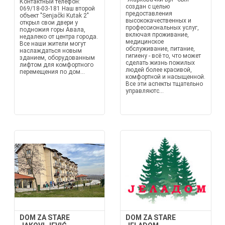
Контактный телефон:
создан с целью
069/18-03-181 Наш второй
предоставления
объект "Senjački Kutak 2"
высококачественных и
открыл свои двери у
профессиональных услуг,
подножия горы Авала,
включая проживание,
недалеко от центра города.
медицинское
Все наши жители могут
обслуживание, питание,
наслаждаться новым
гигиену - всё то, что может
зданием, оборудованным
сделать жизнь пожилых
лифтом для комфортного
людей более красивой,
перемещения по дом...
комфортной и насыщенной.
Все эти аспекты тщательно
управляютс...
DOM ZA STARE
DOM ZA STARE