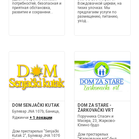
потребностей, безопасная и
Вождовачкой церкви, на
приятная обстановка,
тихих улочках. Мы
развитие и сохранени...
предлагаем услуги по
размещению, питанию,
уход...
DOM SENJAČKI KUTAK
DOM ZA STARE -
ŽARKOVAČKI VRT
Булевар JNA 107b, Баница,
Поручника Спасич и
Яджинчи
+ 1 локации
Масера, 23, Жарково-
Юлино брдо
Дом престарелых "Senjački
Дом престарелых
Kutak 2", Булевар ЈНА 107б
"Жарковачки врт" был