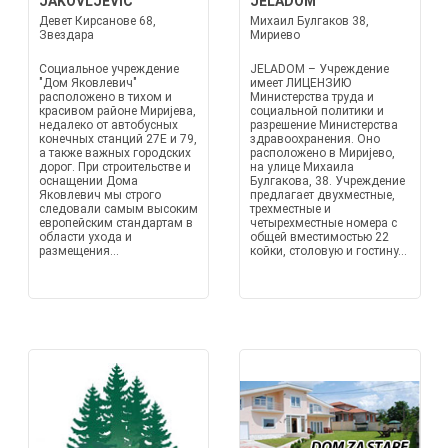
JAKOVLJEVIĆ
JELADOM
Девет Кирсанове 68,
Михаил Булгаков 38,
Звездара
Мириево
Социальное учреждение
JELADOM – Учреждение
"Дом Яковлевич"
имеет ЛИЦЕНЗИЮ
расположено в тихом и
Министерства труда и
красивом районе Миријева,
социальной политики и
недалеко от автобусных
разрешение Министерства
конечных станций 27E и 79,
здравоохранения. Оно
а также важных городских
расположено в Миријево,
дорог. При строительстве и
на улице Михаила
оснащении Дома
Булгакова, 38. Учреждение
Яковлевич мы строго
предлагает двухместные,
следовали самым высоким
трехместные и
европейским стандартам в
четырехместные номера с
области ухода и
общей вместимостью 22
размещения...
койки, столовую и гостину...