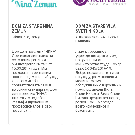
DOM ZA STARE NINA
DOM ZA STARE VILA
ZEMUN
SVETI NIKOLA
Ба́чка 21c, Земун
Антиохийская 24а, Борча,
Палиула
Дом для пожилых "НИНА"
Лицензированное
Дом имеет лицензию на
учреждение с решением,
основании решения
полученным от
Министерства № 252 от
Министерства труда номер
15.03.2017 года. Мы
022-02-0045/2016-19.
предоставляем нашим
Добро пожаловать в дом
постояльцам полный уход.
по уходу, размещению и
Для того чтобы
медицинскому
соответствовать самым
обслуживанию взрослых и
высоким стандартам, дом
пожилых людей Вила
для пожилых "НИНА"
Свети Никола. Вила Свети
тщательно подобрал
Никола предлагает новое,
квалифицированных
роскошное, но прежде
профессионалов в свой
всего комфортное и
персонал,...
безопасн...