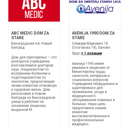
ABC MEDIC DOM ZA
AVENIJA 1990 DOM ZA
STARE
STARE
Виноградская 64, Новый
Оливере Маркович 18
Белград
(Осоговска 18), Баново
брдо
+ 1 локации
Дом для престарелых — это
роскошное учреждение,
Авенија 1990 имеет
возглавляемое доктором
решение и лицензию от
наук, специалистом по
Министерства труда,
внутренним болезням и
занятости, ветеранов и
подспециалистом по
социальных вопросов.
онкологии, предлагающее
Учреждение оборудовано и
своим клиентам спокойную
адаптировано для
и здоровую жизнь. Дом
проживания, ухода и
расположен в Новом
медицинского
Белграде на Виноградской
обслуживания пожилых и
улице и работает на
больных. Наша цель -
основании лицензии,
предоставить нашим
выданной М...
клиентам
высококачественные и
профессиональные
медицинс...