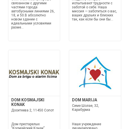
связанном с другими
испытывают трудности с
частями города
заботой о себе. Наша
автобусными линиями 26,
миссия — заботиться о вас,
18, и 50.В абсолютно
ваших друзьях и близких
новом здании с
так, как если бы они бы...
идеальными условиями
разме...
DOM KOSMAJSKI
DOM MARIJA
KONAK
Симе Шолае, 32,
Карабурма
Доситеева 2, 11450 Сопот
Дом престарелых
Наше учреждение
"Космайский Конак"
лицензировано