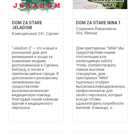
DOM ZA STARE
DOM ZA STARE NINA 1
JELADOM
Сохранить Йовановича
36а, Яйинци
Воеводянская 241, Сурчин
"Jeladom 2" — это новый и
Дом престарелых "NINA" Мы
роскошный дом для
предоставляем нашим
размещения и ухода за
постояльцам всю
пожилыми людьми,
необходимую заботу.
расположенный в Сурчине,
Чтобы соответствовать
Белград, в тихом и
самым высоким
приятном районе города. В
стандартам, дом
дополнение к роскошному
престарелых "NINA"
проживанию мы
тщательно отобрал
предоставляем
высококвалифицированных
высококачественную
профессионалов для
медицинскую помощь
своего персонала, которые
благодаря нашей команде
всегда готовы
врачей и медицинского
удовлетворить потребности
персонала....
жителей. Команда, о...