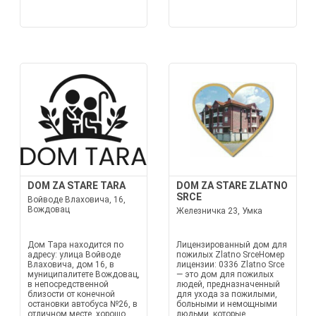
DOM ZA STARE TARA
DOM ZA STARE ZLATNO
SRCE
Войводе Влаховича, 16,
Вождовац
Железничка 23, Умка
Дом Тара находится по
Лицензированный дом для
адресу: улица Войводе
пожилых Zlatno SrceНомер
Влаховича, дом 16, в
лицензии: 0336 Zlatno Srce
муниципалитете Вождовац,
— это дом для пожилых
в непосредственной
людей, предназначенный
близости от конечной
для ухода за пожилыми,
остановки автобуса №26, в
больными и немощными
отличном месте, хорошо
людьми, которые