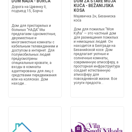
DOM NADA - BORČA
DOM ZA STARE MOJA
KUĆA - BEŽANIJSKA
Дорога на Црвенку II,
KOSA
подъезд 15, Борча
Мајевичка 2н, Безаниска
коса
Дом для престарелых и
Дом для пожилых "Моя
больных "НАДА" Мы
Кућа" — это частный дом
предлагаем одноместные,
для размещения пожилых
двухместные и
и немощных людей. Он
многоместные комнаты с
находится в Белграде на
кабельным телевидением и
Безанийской косе. Дом
доступом в интернет. Для
предлагает уютные и
полумобильных людей
солнечные комнаты,
предусмотрены
современную атмосферу, а
специальные кровати, а
просторная инфраструктура
входы в комнаты
создает естественную
адаптированы для лиц с
атмосферу для
средствами передвижения
повседневной жизни. Все
или на колясках. Дом
услуги предоста...
находи...