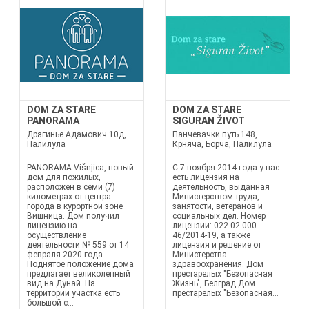
DOM ZA STARE
DOM ZA STARE
PANORAMA
SIGURAN ŽIVOT
Драгинье Адамович 10д,
Панчевачки путь 148,
Палилула
Крняча, Борча, Палилула
PANORAMA Višnjica, новый
С 7 ноября 2014 года у нас
дом для пожилых,
есть лицензия на
расположен в семи (7)
деятельность, выданная
километрах от центра
Министерством труда,
города в курортной зоне
занятости, ветеранов и
Вишница. Дом получил
социальных дел. Номер
лицензию на
лицензии: 022-02-000-
осуществление
46/2014-19, а также
деятельности № 559 от 14
лицензия и решение от
февраля 2020 года.
Министерства
Поднятое положение дома
здравоохранения. Дом
предлагает великолепный
престарелых "Безопасная
вид на Дунай. На
Жизнь", Белград Дом
территории участка есть
престарелых "Безопасная...
большой с...