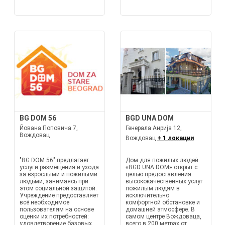
BG DOM 56
BGD UNA DOM
Йована Поповича 7,
Генерала Анрија 12,
Вождовац
Вождовац
+ 1 локации
"BG DOM 56" предлагает
Дом для пожилых людей
услуги размещения и ухода
«BGD UNA DOM» открыт с
за взрослыми и пожилыми
целью предоставления
людьми, занимаясь при
высококачественных услуг
этом социальной защитой.
пожилым людям в
Учреждение предоставляет
исключительно
всё необходимое
комфортной обстановке и
пользователям на основе
домашней атмосфере. В
оценки их потребностей:
самом центре Вождоваца,
удовлетворение базовых
всего в 200 метрах от