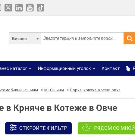
Бизнес
знес каталог
Информационный уголок
Контакт
Р
втомобильные шины
М+С шины
Борча, крняча, котеж, овча
 в Крняче в Котеже в Овче
ОТКРОЙТЕ ФИЛЬТР
РЯДОМ СО МНОЙ