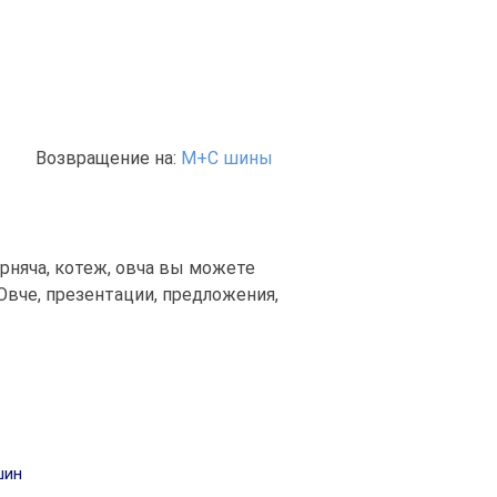
Возвращение на:
М+С шины
крняча, котеж, овча вы можете
вче, презентации, предложения,
шин