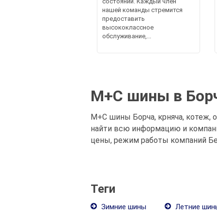
состоянии. Каждый член
нашей команды стремится
предоставить
высококлассное
обслуживание,...
М+С шины в Борч
М+С шины Борча, крняча, котеж, 
найти всю информацию и компани
цены, режим работы компаний Бе
Теги
Зимние шины
Летние шин