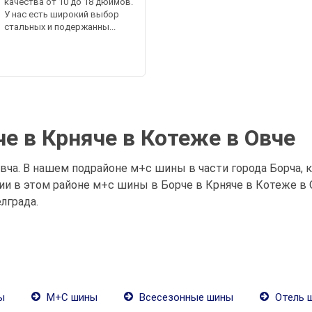
качества от 10 до 18 дюймов.
У нас есть широкий выбор
стальных и подержанны...
е в Крняче в Котеже в Овче
овча. В нашем подрайоне м+с шины в части города Борча, 
и в этом районе м+с шины в Борче в Крняче в Котеже в О
лграда.
ы
М+С шины
Всесезонные шины
Отель 