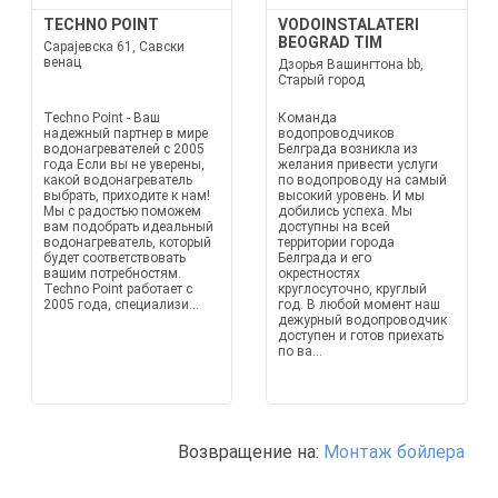
TECHNO POINT
VODOINSTALATERI
BEOGRAD TIM
Сарајевска 61, Савски
венац
Дзорья Вашингтона bb,
Старый город
Techno Point - Ваш
Команда
надежный партнер в мире
водопроводчиков
водонагревателей с 2005
Белграда возникла из
года Если вы не уверены,
желания привести услуги
какой водонагреватель
по водопроводу на самый
выбрать, приходите к нам!
высокий уровень. И мы
Мы с радостью поможем
добились успеха. Мы
вам подобрать идеальный
доступны на всей
водонагреватель, который
территории города
будет соответствовать
Белграда и его
вашим потребностям.
окрестностях
Techno Point работает с
круглосуточно, круглый
2005 года, специализи...
год. В любой момент наш
дежурный водопроводчик
доступен и готов приехать
по ва...
Возвращение на:
Монтаж бойлера