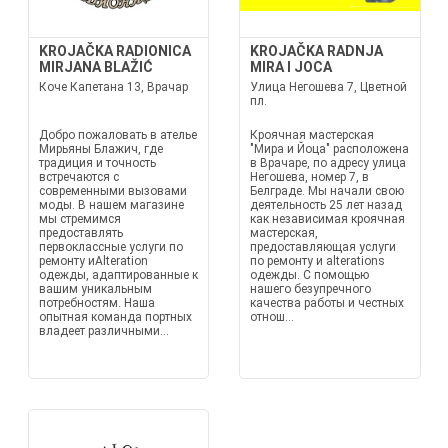
KROJAČKA RADIONICA
KROJAČKA RADNJA
MIRJANA BLAŽIĆ
MIRA I JOCA
Коче Капетана 13, Врачар
Улица Негошева 7, Цветной
пл.
Добро пожаловать в ателье
Кроячная мастерская
Мирьяны Блажич, где
"Мира и Йоца" расположена
традиция и точность
в Врачаре, по адресу улица
встречаются с
Негошева, номер 7, в
современными вызовами
Белграде. Мы начали свою
моды. В нашем магазине
деятельность 25 лет назад
мы стремимся
как независимая кроячная
предоставлять
мастерская,
первоклассные услуги по
предоставляющая услуги
ремонту иAlteration
по ремонту и alterations
одежды, адаптированные к
одежды. С помощью
вашим уникальным
нашего безупречного
потребностям. Наша
качества работы и честных
опытная команда портных
отнош...
владеет различными...