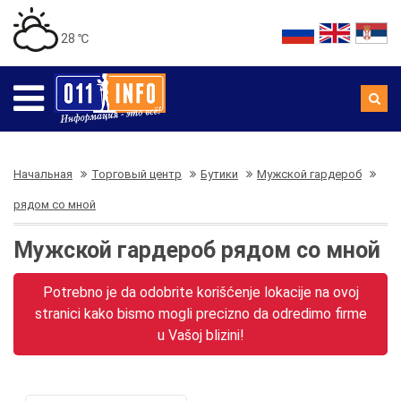
28 ℃
Начальная
Торговый центр
Бутики
Мужской гардероб
рядом со мной
Мужской гардероб рядом со мной
Potrebno je da odobrite korišćenje lokacije na ovoj
stranici kako bismo mogli precizno da odredimo firme
u Vašoj blizini!