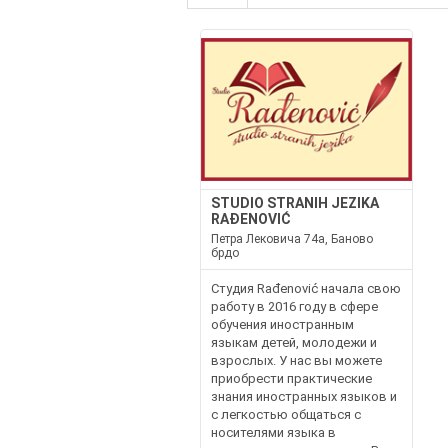
STUDIO STRANIH JEZIKA
RAĐENOVIĆ
Петра Лековича 74а, Баново
брдо
Студия Rađenović начала свою
работу в 2016 году в сфере
обучения иностранным
языкам детей, молодежи и
взрослых. У нас вы можете
приобрести практические
знания иностранных языков и
с легкостью общаться с
носителями языка в