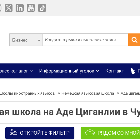
Бизнес
знес каталог
Информационный уголок
Контакт
Р
Школы иностранных языков
Немецкая языковая школа
Ада циган
ая школа на Аде Циганлии в Ч
ОТКРОЙТЕ ФИЛЬТР
РЯДОМ СО МНОЙ