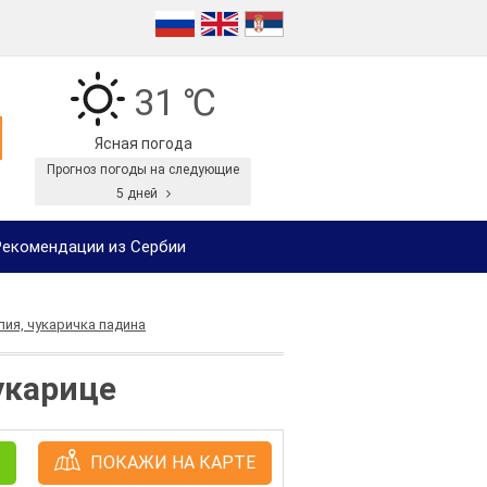
31 ℃
Ясная погода
Прогноз погоды на следующие
5 дней
екомендации из Сербии
лия, чукаричка падина
укарице
ПОКАЖИ НА КАРТЕ