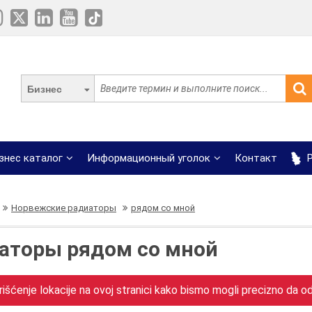
Бизнес
знес каталог
Информационный уголок
Контакт
Р
Норвежские радиаторы
рядом со мной
аторы рядом со мной
išćenje lokacije na ovoj stranici kako bismo mogli precizno da odr