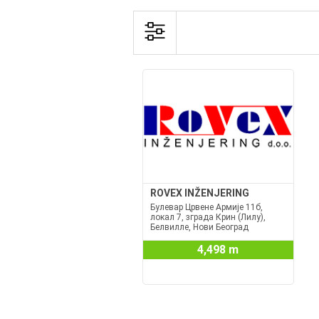
ROVEX INŽENJERING
Булевар Црвене Армије 11б,
локал 7, зграда Крин (Лилy),
Белвилле, Нови Београд
4,498 m