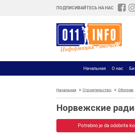
ПОДПИСИВАЙТЕСЬ НА НАС
Начальная
О нас
Би
Начальная
Строительство
Обогрев
Норвежские ради
Potrebno je da odobrite kor