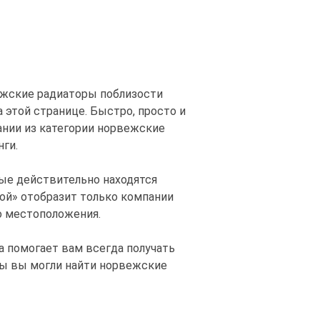
вежские радиаторы поблизости
а этой странице. Быстро, просто и
ании из категории норвежские
ги.
ые действительно находятся
ой» отобразит только компании
о местоположения.
а помогает вам всегда получать
бы вы могли найти норвежские