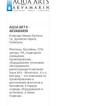
AQUA ARTS -
AKVAMARIN
Воеводы Мицка Крстича
1в, Дунавске терасе,
Палилула
Фонтаны, бассейны, СПА-
центры, ViK, подводное
освещение,
проектирование,
оборудование, установка,
обслуживание,
реконструкция Компания
Aqua Arts - Akvamarin, d.o.o,
Белград — это компания по
проектированию и
выполнению фонтанов и
бассейнов, в первую
очередь оборудования и
установок, а также
подводн...