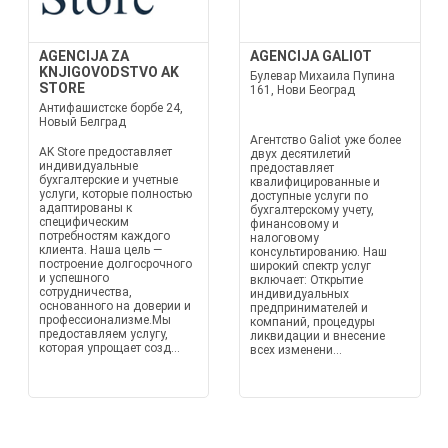
AGENCIJA ZA
AGENCIJA GALIOT
KNJIGOVODSTVO AK
Булевар Михаила Пупина
STORE
161, Нови Београд
Антифашистске борбе 24,
Новый Белград
Агентство Galiot уже более
AK Store предоставляет
двух десятилетий
индивидуальные
предоставляет
бухгалтерские и учетные
квалифицированные и
услуги, которые полностью
доступные услуги по
адаптированы к
бухгалтерскому учету,
специфическим
финансовому и
потребностям каждого
налоговому
клиента. Наша цель —
консультированию. Наш
построение долгосрочного
широкий спектр услуг
и успешного
включает: Открытие
сотрудничества,
индивидуальных
основанного на доверии и
предпринимателей и
профессионализме.Мы
компаний, процедуры
предоставляем услугу,
ликвидации и внесение
которая упрощает созд...
всех изменени...