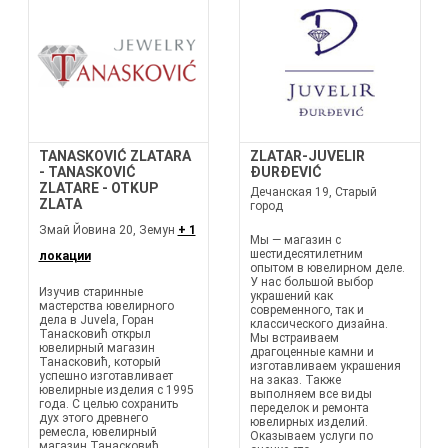
TANASKOVIĆ ZLATARA
ZLATAR-JUVELIR
- TANASKOVIĆ
ĐURĐEVIĆ
ZLATARE - OTKUP
Дечанская 19, Старый
ZLATA
город
Змай Йовина 20, Земун
+ 1
Мы — магазин с
шестидесятилетним
локации
опытом в ювелирном деле.
У нас большой выбор
Изучив старинные
украшений как
мастерства ювелирного
современного, так и
дела в Juvela, Горан
классического дизайна.
Танасковић открыл
Мы встраиваем
ювелирный магазин
драгоценные камни и
Танасковић, который
изготавливаем украшения
успешно изготавливает
на заказ. Также
ювелирные изделия с 1995
выполняем все виды
года. С целью сохранить
переделок и ремонта
дух этого древнего
ювелирных изделий.
ремесла, ювелирный
Оказываем услуги по
магазин Танасковић