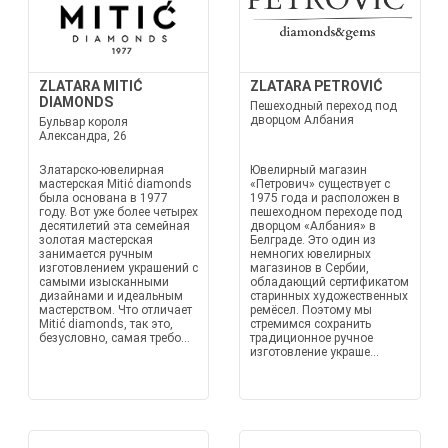
ZLATARA MITIĆ
ZLATARA PETROVIĆ
DIAMONDS
Пешеходный переход под
дворцом Албания
Бульвар короля
Александра, 26
Златарско-ювелирная
Ювелирный магазин
мастерская Mitić diamonds
«Петрович» существует с
была основана в 1977
1975 года и расположен в
году. Вот уже более четырех
пешеходном переходе под
десятилетий эта семейная
дворцом «Албания» в
золотая мастерская
Белграде. Это один из
занимается ручным
немногих ювелирных
изготовлением украшений с
магазинов в Сербии,
самыми изысканными
обладающий сертификатом
дизайнами и идеальным
старинных художественных
мастерством. Что отличает
ремёсел. Поэтому мы
Mitić diamonds, так это,
стремимся сохранить
безусловно, самая требо...
традиционное ручное
изготовление украше...