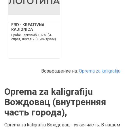
FRD - KREATIVNA
RADIONICA
Браће Јерковић 137а, (И-
спрат, локал 28) Вождовац
Возвращение на:
Oprema za kaligrafiju
Oprema za kaligrafiju
Вождовац (внутренняя
часть города),
Oprema za kaligrafiju Вождовац - узкая часть. В нашем