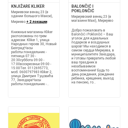
KNJIŽARE KLIKER
BALONČIĆ I
POKLONČIĆ
Мириевски венац 23 (в
здании большого Макси),
Миријевский венец 23 (в
магазине Maxi), Миријево
Мириево
+ 2 локации
Добро пожаловать в
Книжные магазины Kliker
Balončić i Poklončić – Ваш
расположены по трем
уголок для идеальных
адресам: Kliker 1, улица
подарков и воздушных
Народных героев 30, Новый
шаров! Мы находимся в
БелградЧасы
самом сердце Миријева, в
работы:понедельник -
муниципалитете Звездара,
пятница 07:30 -
и готовы превратить любой
20:30суббота 09:00 -
ваш праздник в
17:00воскресенье 09:00 -
незабываемое
15:00Тел. 0112695773,
воспоминание! Будь то
моб. 0600797983 Kliker 2,
день рождения, рождение
улица Дмитрия Туцовића
ребенка, крещение, выход
77, ЗвездараЧасы
на пенсию, го...
работы:понедельник -...