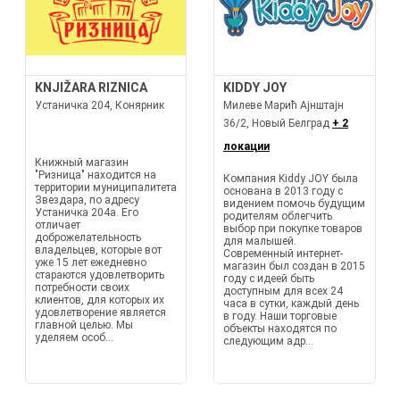
KNJIŽARA RIZNICA
KIDDY JOY
Устаничка 204, Конярник
Милеве Марић Ајнштајн
36/2, Новый Белград
+ 2
локации
Книжный магазин
"Ризница" находится на
Компания Kiddy JOY была
территории муниципалитета
основана в 2013 году с
Звездара, по адресу
видением помочь будущим
Устаничка 204a. Его
родителям облегчить
отличает
выбор при покупке товаров
доброжелательность
для малышей.
владельцев, которые вот
Современный интернет-
уже 15 лет ежедневно
магазин был создан в 2015
стараются удовлетворить
году с идеей быть
потребности своих
доступным для всех 24
клиентов, для которых их
часа в сутки, каждый день
удовлетворение является
в году. Наши торговые
главной целью. Мы
объекты находятся по
уделяем особ...
следующим адр...