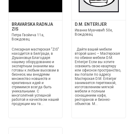
BRAVARSKA RADNJA
D.M. ENTERIJER
ZIS
Иванке Муачевић 50е,
Вождовац
Петра Гвойича 11a,
Вождовац
Слесарная мастерская "ZiS"
Дайте вашей мебели
находится в Белграде, в
второй шанс – Мастерская
Душановце.Благодаря
по обивке мебели D.M.
нашему оборудованию и
Enterijer Если вы хотите
экспертным знаниям мы
освежить свою квартиру
готовы к любым вызовам в
или офисное пространство,
бизнесе; мы внедряем
вы попали по адресу.
множество новшеств и
Мастерская D.M. Enterijer
креативных идей и
занимается перетяжкой,
стремимся всегда быть
изготовлением мягкой
уникальными. С
мебели и полным
многолетней успешной
оснащением кафе,
работой и качеством нашей
ресторанов и бизнес-
продукции мы та...
объектов. М...