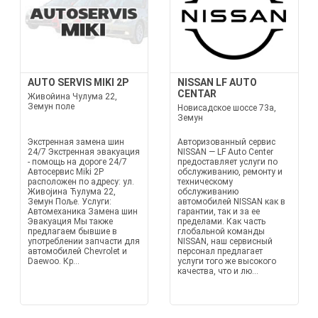
AUTO SERVIS MIKI 2P
NISSAN LF AUTO
CENTAR
Живойина Чулума 22,
Земун поле
Новисадское шоссе 73а,
Земун
Экстренная замена шин
Авторизованный сервис
24/7 Экстренная эвакуация
NISSAN — LF Auto Center
- помощь на дороге 24/7
предоставляет услуги по
Автосервис Miki 2P
обслуживанию, ремонту и
расположен по адресу: ул.
техническому
Живојина Ћулума 22,
обслуживанию
Земун Поље. Услуги:
автомобилей NISSAN как в
Автомеханика Замена шин
гарантии, так и за ее
Эвакуация Мы также
пределами. Как часть
предлагаем бывшие в
глобальной команды
употреблении запчасти для
NISSAN, наш сервисный
автомобилей Chevrolet и
персонал предлагает
Daewoo. Кр...
услуги того же высокого
качества, что и лю...