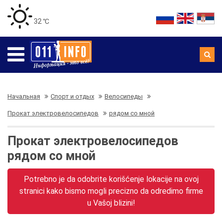
32 ℃
Начальная
Спорт и отдых
Велосипеды
Прокат электровелосипедов
рядом со мной
Прокат электровелосипедов
рядом со мной
Potrebno je da odobrite korišćenje lokacije na ovoj
stranici kako bismo mogli precizno da odredimo firme
u Vašoj blizini!