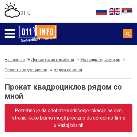
31 ℃
Начальная
Легковые автомобили
Мотоциклы, скутеры
Прокат квадроциклов
рядом со мной
Прокат квадроциклов рядом со
мной
Potrebno je da odobrite korišćenje lokacije na ovoj
stranici kako bismo mogli precizno da odredimo firme
u Vašoj blizini!