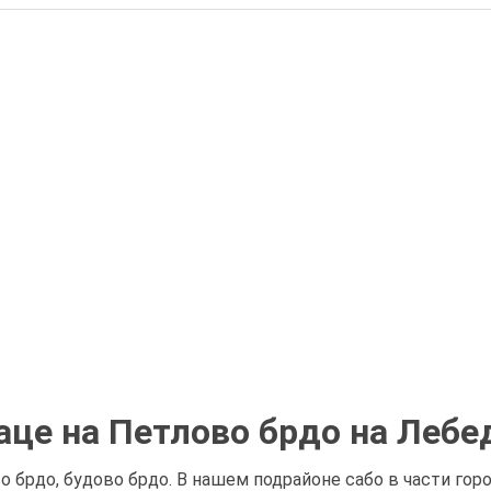
аце на Петлово брдо на Лебе
о брдо, будово брдо. В нашем подрайоне сабо в части гор