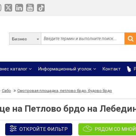
Бизнес
знес каталог
Информационный уголок
Контакт
Р
Сабо
Смотровая площадка, петлово брдо, будово брдо
це на Петлово брдо на Лебеди
ОТКРОЙТЕ ФИЛЬТР
РЯДОМ СО МНОЙ