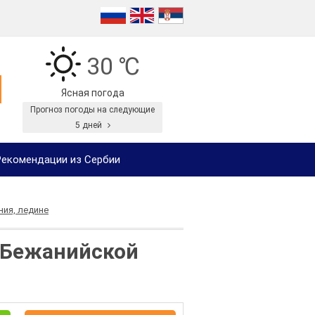
30 ℃
Ясная погода
Прогноз погоды на следующие
5 дней
екомендации из Сербии
ния, ледине
 Бежанийской