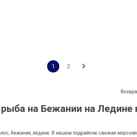
1
2
Возвра
рыба на Бежании на Ледине 
ос, бежания, ледине. В нашем подрайоне свежая морская