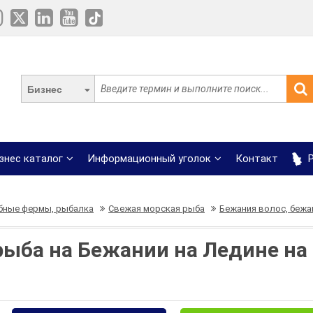
Бизнес
знес каталог
Информационный уголок
Контакт
Р
бные фермы, рыбалка
Свежая морская рыба
Бежания волос, бежа
рыба на Бежании на Ледине на