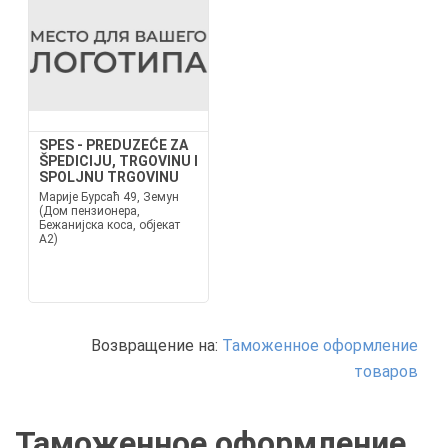
SPES - PREDUZEĆE ZA
ŠPEDICIJU, TRGOVINU I
SPOLJNU TRGOVINU
Марије Бурсаћ 49, Земун
(Дом пензионера,
Бежанијска коса, објекат
А2)
Возвращение на:
Таможенное оформление
товаров
Таможенное оформление