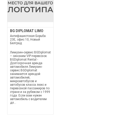
BG DIPLOMAT LIMO
Антифашистская Борьба
23Е, офис 10, Новый
Белград
Лимузин-сервис BGDiplomat
– синоним VIP-перевозок
BGDiplomat Rental -
Долгосрочная аренда
автомобиля Лимузин-
сервис BGDiplomat
занимается арендой
автомобилей,
микроавтобусов и
автобусов класса люкс и
перевозкой пассажиров по
стране и за рубежом с 1999
года. Если вам нужен
автомобиль с водителем
дл...