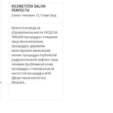
KOZMETIČKI SALON
PERFECTA
Елены Четкович 12, Стари Град
Красота всегда на
(п)равильном месте УХОД ЗА
ЛИЦОМ процедуры очищения
лица биологические
процедуры дермапен
мезотерапия химический
пилинг процедура Hydrafacial
радиоволновой лифтинг лица
лечение проблемной кожи
процедуры с гиалуроновой
кислотой процедура AHA
(фруктовые кислоты)
чение
биорепа...