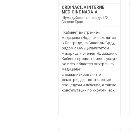
ORDINACIJA INTERNE
MEDICINE NADA-A
Шумадийская площадь 4/2,
Баново Брдо
Кабинет внутренней
медицины «Нада-а» находится
в Белграде, на Бановом Брду,
рядом с муниципалитетом
Чукарица и отелем «Шумадия».
Кабинет предоставляет услуги
во всех областях внутренней
медицины:
специализированные
осмотры, диагностические
процедуры и лечение, а также
консультации по хирургическ...