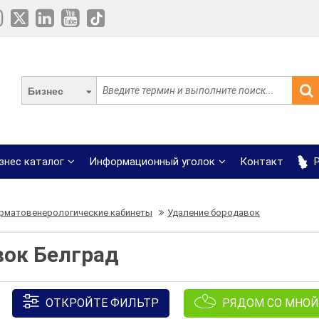
Бизнес
знес каталог
Информационный уголок
Контакт
Р
рматовенерологические кабинеты
Удаление бородавок
вок Белград
ОТКРОЙТЕ ФИЛЬТР
РЯДОМ СО МНОЙ