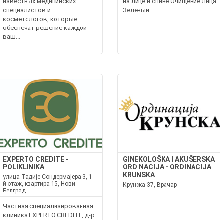
известных медицинских
на лице и спине Очищение лица
специалистов и
Зеленый...
косметологов, которые
обеспечат решение каждой
ваш...
EXPERTO CREDITE -
GINEKOLOŠKA I AKUŠERSKA
POLIKLINIKA
ORDINACIJA - ORDINACIJA
KRUNSKA
улица Тадије Сондермајера 3, 1-
й этаж, квартира 15, Нови
Крунска 37, Врачар
Белград
Частная специализированная
клиника EXPERTO CREDITE, д-р