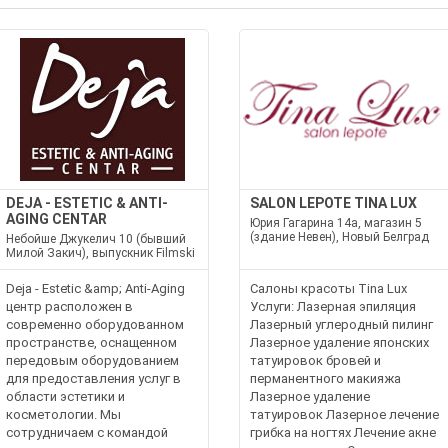
DEJA - ESTETIC & ANTI-
SALON LEPOTE TINA LUX
AGING CENTAR
Юрия Гагарина 14а, магазин 5
(здание Невен), Новый Белград
Небойше Джукелич 10 (бывший
Милой Закич), выпускник Filmski
Deja - Estetic &amp; Anti-Aging
Салоны красоты Tina Lux
центр расположен в
Услуги: Лазерная эпиляция
современно оборудованном
Лазерный углеродный пилинг
пространстве, оснащенном
Лазерное удаление японских
передовым оборудованием
татуировок бровей и
для предоставления услуг в
перманентного макияжа
области эстетики и
Лазерное удаление
косметологии. Мы
татуировок Лазерное лечение
сотрудничаем с командой
грибка на ногтях Лечение акне