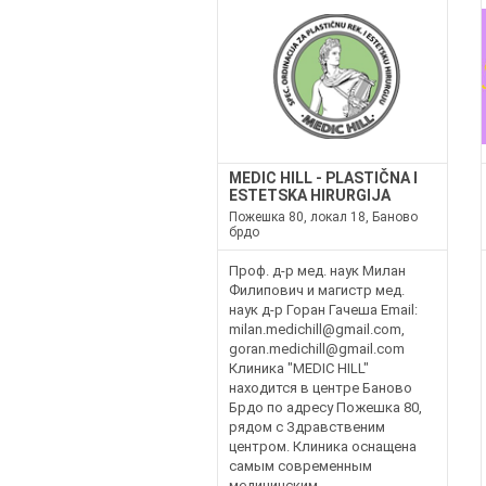
MEDIC HILL - PLASTIČNA I
ESTETSKA HIRURGIJA
Пожешка 80, локал 18, Баново
брдо
Проф. д-р мед. наук Милан
Филипович и магистр мед.
наук д-р Горан Гачеша Email:
milan.medichill@gmail.com,
goran.medichill@gmail.com
Клиника "MEDIC HILL"
находится в центре Баново
Брдо по адресу Пожешка 80,
рядом с Здравственим
центром. Клиника оснащена
самым современным
медицинским