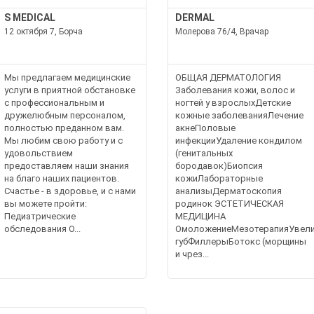
S MEDICAL
DERMAL
12 октября 7, Борча
Молерова 76/4, Врачар
Мы предлагаем медицинские
ОБЩАЯ ДЕРМАТОЛОГИЯ
услуги в приятной обстановке
Заболевания кожи, волос и
с профессиональным и
ногтей у взрослыхДетские
дружелюбным персоналом,
кожные заболеванияЛечение
полностью преданном вам.
акнеПоловые
Мы любим свою работу и с
инфекцииУдаление кондилом
удовольствием
(генитальных
предоставляем наши знания
бородавок)Биопсия
на благо наших пациентов.
кожиЛабораторные
Счастье - в здоровье, и с нами
анализыДерматоскопия
вы можете пройти:
родинок ЭСТЕТИЧЕСКАЯ
Педиатрические
МЕДИЦИНА
обследования О...
ОмоложениеМезотерапияУвели
губФиллерыБотокс (морщины
и чрез...