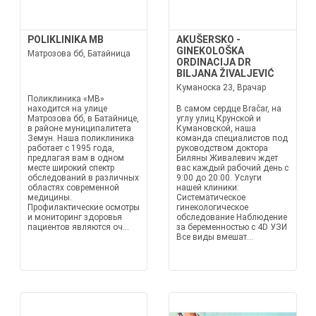
POLIKLINIKA MB
AKUŠERSKO -
GINEKOLOŠKA
Матрозова бб, Батайница
ORDINACIJA DR
BILJANA ŽIVALJEVIĆ
Куманоска 23, Врачар
Поликлиника «MB»
находится на улице
В самом сердце Вračar, на
Матрозова бб, в Батайнице,
углу улиц Крунской и
в районе муниципалитета
Кумановской, наша
Земун. Наша поликлиника
команда специалистов под
работает с 1995 года,
руководством доктора
предлагая вам в одном
Биляны Живалевич ждет
месте широкий спектр
вас каждый рабочий день с
обследований в различных
9:00 до 20:00. Услуги
областях современной
нашей клиники:
медицины.
Систематическое
Профилактические осмотры
гинекологическое
и мониторинг здоровья
обследование Наблюдение
пациентов являются оч...
за беременностью с 4D УЗИ
Все виды вмешат...