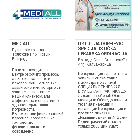
MEDIALL
DR LJILJA ĐORĐEVIĆ
SPECIJALISTIČKA
Бульвар Маршала
LEKARSKA ORDINACIJA
Толбухина 46, Новый
Белград
Војводе Степе Степановића
44ђ, Калуджерица
Пациент находится в
Консультация терапевта по
центре рабочего процесса,
записи! Консультация
а высокое качество и
психиатра по записи!
безопасность - основные
СПЕЦИАЛИСТИЧЕСКАЯ
характеристики, которые вы
ВРАЧЕБНАЯ ПРАКТИКА Др
узнаете, если станете
Лиљана Ђорђевић Общая
нашим клиентом. Мы
медицина Обследования и
эффективно и оперативно
терапия Инъекции и
удовлетворим ваши
ингаляции Консультации и
потребности.
профилактика ЭКГ
Высококвалифицированный
Домашние визиты Инфузии
персонал, современные
Педиатрический осмотр -
технологии,
только 2000 дин Ультр...
функциональное и
современно...