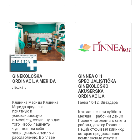
GINEKOLOŠKA
GINNEA 011
ORDINACIJA MERIDA
SPECIJALISTIČKA
GINEKOLOŠKO
Лешка 5
AKUŠERSKA
ORDINACIJA
Клиника Мерида Клиника
Гаева 10-12, Звездара
Мерида предлагает
приятную и
Каждая первая суббота
успокаивающую
месяца — рабочий день!!!
атмосферу, созданную для
После многолетнего опыта
того, чтобы пациенты
работы, доктор Гордана
чувствовали себя
Пецић открывает клинику,
защищенными, тепло и
которая предоставляет
расслабленно. Во главе
комплексные услуги в