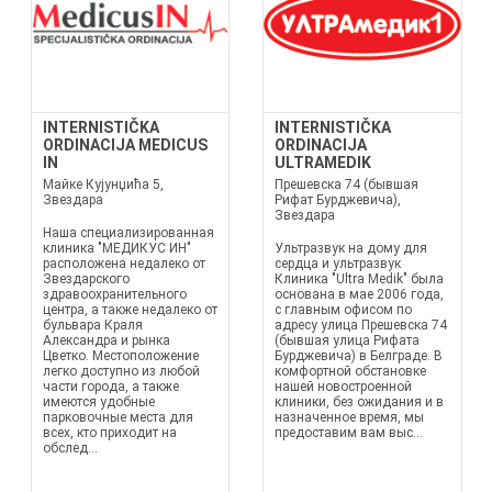
INTERNISTIČKA
INTERNISTIČKA
ORDINACIJA MEDICUS
ORDINACIJA
IN
ULTRAMEDIK
Майке Кујунџића 5,
Прешевска 74 (бывшая
Звездара
Рифат Бурджевича),
Звездара
Наша специализированная
клиника "МЕДИКУС ИН"
Ультразвук на дому для
расположена недалеко от
сердца и ультразвук
Звездарского
Клиника "Ultra Medik" была
здравоохранительного
основана в мае 2006 года,
центра, а также недалеко от
с главным офисом по
бульвара Краля
адресу улица Прешевска 74
Александра и рынка
(бывшая улица Рифата
Цветко. Местоположение
Бурджевича) в Белграде. В
легко доступно из любой
комфортной обстановке
части города, а также
нашей новостроенной
имеются удобные
клиники, без ожидания и в
парковочные места для
назначенное время, мы
всех, кто приходит на
предоставим вам выс...
обслед...