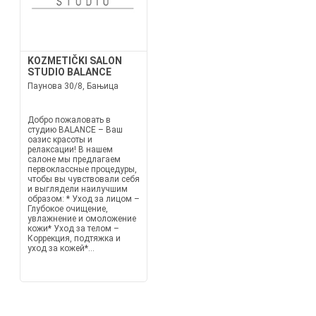
KOZMETIČKI SALON
STUDIO BALANCE
Паунова 30/8, Бањица
Добро пожаловать в
студию BALANCE – Ваш
оазис красоты и
релаксации! В нашем
салоне мы предлагаем
первоклассные процедуры,
чтобы вы чувствовали себя
и выглядели наилучшим
образом: * Уход за лицом –
Глубокое очищение,
увлажнение и омоложение
кожи* Уход за телом –
Коррекция, подтяжка и
уход за кожей*...