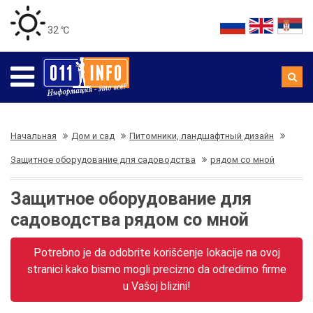
32 ℃
Начальная
Дом и сад
Питомники, ландшафтный дизайн
Защитное оборудование для садоводства
рядом со мной
Защитное оборудование для
садоводства рядом со мной
Potrebno je da odobrite korišćenje lokacije na ovoj
stranici kako bismo mogli precizno da odredimo firme
u Vašoj blizini!