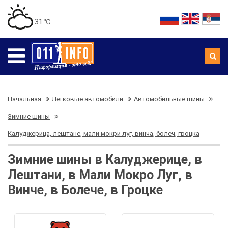
31 ℃
Начальная
Легковые автомобили
Автомобильные шины
Зимние шины
Калуджерица, лештане, мали мокри луг, винча, болеч, гроцка
Зимние шины в Калуджерице, в
Лештани, в Мали Мокро Луг, в
Винче, в Болече, в Гроцке