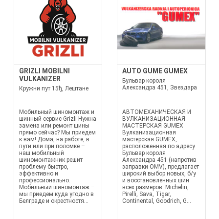
GRIZLI MOBILNI
AUTO GUME GUMEX
VULKANIZER
Бульвар короля
Александра 451, Звездара
Кружни пут 15ђ, Лештане
Мобильный шиномонтаж и
АВТОМЕХАНИЧЕСКАЯ И
шинный сервис Grizli Нужна
ВУЛКАНИЗАЦИОННАЯ
замена или ремонт шины
МАСТЕРСКАЯ GUMEX
прямо сейчас? Мы приедем
Вулканизационная
к вам! Дома, на работе, в
мастерская GUMEX,
пути или при поломке –
расположенная по адресу
наш мобильный
Бульвар короля
шиномонтажник решит
Александра 451 (напротив
проблему быстро,
заправки OMV), предлагает
эффективно и
широкий выбор новых, б/у
профессионально.
и восстановленных шин
Мобильный шиномонтаж –
всех размеров: Michelin,
мы приедем куда угодно в
Pirelli, Sava, Tigar,
Белграде и окрестностя...
Continental, Goodrich, G...