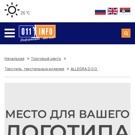
26 ℃
Начальная
Торговый центр
Текстиль, текстильные изделия
ALLEGRA D.O.O.