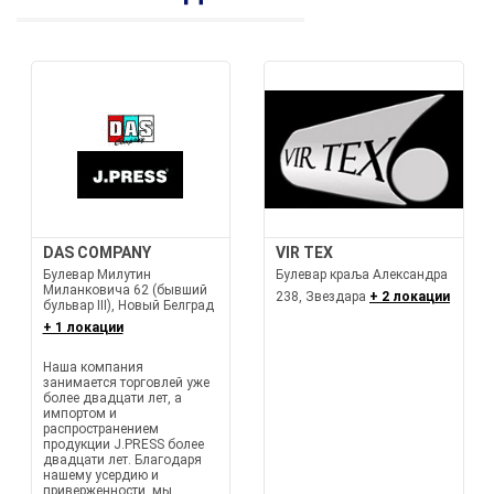
DAS COMPANY
VIR TEX
Булевар Милутин
Булевар краља Александра
Миланковича 62 (бывший
238, Звездара
+ 2 локации
бульвар III), Новый Белград
+ 1 локации
Наша компания
занимается торговлей уже
более двадцати лет, а
импортом и
распространением
продукции J.PRESS более
двадцати лет. Благодаря
нашему усердию и
приверженности, мы