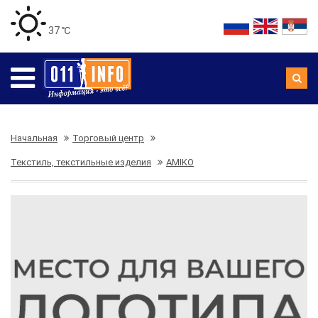
37 ℃
Начальная
Торговый центр
Текстиль, текстильные изделия
AMIKO