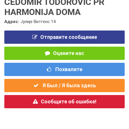
ČEDOMIR TODOROVIĆ PR
HARMONIJA DOMA
Адрес:
Јулије Витгенс 14
Отправите сообщение
Оцените нас
Похвалите
Я Был / Я была здесь
Сообщите об ошибке!