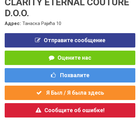
CLARITY ETERNAL COUTURE
D.O.O.
Адрес:
Танаска Рајића 10
Отправите сообщение
Оцените нас
Похвалите
Я Был / Я была здесь
Сообщите об ошибке!