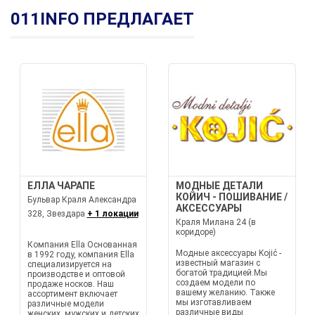
011INFO ПРЕДЛАГАЕТ
ЕЛЛА ЧАРАПЕ
МОДНЫЕ ДЕТАЛИ
КОЙИЧ - ПОШИВАНИЕ /
Бульвар Краля Александра
АКСЕССУАРЫ
328, Звездара
+ 1 локации
Краля Милана 24 (в
коридоре)
Компания Ella Основанная
Модные аксессуары Kojić -
в 1992 году, компания Ella
известный магазин с
специализируется на
богатой традицией.Мы
производстве и оптовой
создаем модели по
продаже носков. Наш
вашему желанию. Также
ассортимент включает
мы изготавливаем
различные модели
различные виды
женских, мужских и детских