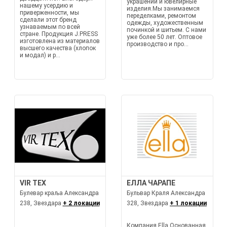
украшений и ювелирные
нашему усердию и
изделия.Мы занимаемся
приверженности, мы
переделками, ремонтом
сделали этот бренд
одежды, художественным
узнаваемым по всей
починкой и шитьем. С нами
стране. Продукция J.PRESS
уже более 50 лет. Оптовое
изготовлена из материалов
производство и про...
высшего качества (хлопок
и модал) и р...
VIR TEX
ЕЛЛА ЧАРАПЕ
Булевар краља Александра
Бульвар Краля Александра
238, Звездара
+ 2 локации
328, Звездара
+ 1 локации
Компания Ella Основанная