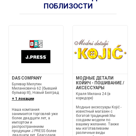
ПОБЛИЗОСТИ
DAS COMPANY
МОДНЫЕ ДЕТАЛИ
КОЙИЧ - ПОШИВАНИЕ /
Булевар Милутин
АКСЕССУАРЫ
Миланковича 62 (бывший
бульвар III), Новый Белград
Краля Милана 24 (в
коридоре)
+ 1 локации
Модные аксессуары Kojić -
Наша компания
известный магазин с
занимается торговлей уже
богатой традицией.Мы
более двадцати лет, а
создаем модели по
импортом и
вашему желанию. Также
распространением
мы изготавливаем
продукции J.PRESS более
различные виды
двадцати лет. Благодаря