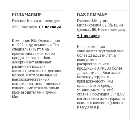
ЕЛЛА ЧАРАПЕ
DAS COMPANY
Бульвар Краля Александра
Булевар Милутин
Миланковича 62 (бывший
328, Звездара
+ 1 локации
бульвар III), Новый Белград
+ 1 локации
Компания Ella Основанная
в 1992 году, компания Ella
Наша компания
специализируется на
занимается торговлей уже
производстве и оптовой
более двадцати лет, а
продаже носков. Наш
импортом и
ассортимент включает
распространением
различные модели
продукции J.PRESS более
женских, мужских и детских
двадцати лет. Благодаря
носков, изготовленных из
нашему усердию и
высококачественных
приверженности, мы
материалов, поставляемых
сделали этот бренд
известными итальянскими
узнаваемым по всей
производителями пряжи.
стране. Продукция J.PRESS
Мы...
изготовлена из материалов
высшего качества (хлопок
и модал) и р...